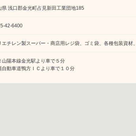
山県 浅口郡金光町占見新田工業団地185
5-42-6400
リエチレン製スーパー・商店用レジ袋、ゴミ袋、各種包装資材
Ｒ山陽本線金光駅より車で５分
陽自動車道鴨方ＩＣより車で１０分