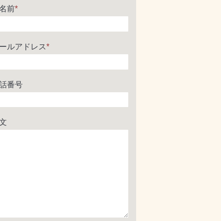
名前
*
ールアドレス
*
話番号
文