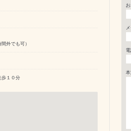
お
メ
時間外でも可）
電
本
徒歩１０分