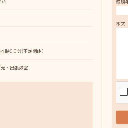
53
電話
本文
４時0０分(不定期休）
販売・出張教室