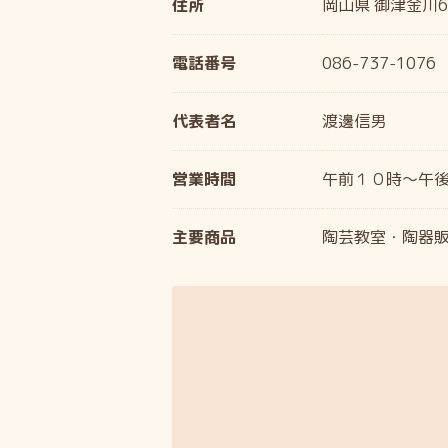
住所
岡山県 御津金川6
電話番号
086-737-1076
代表者名
渡邊信男
営業時間
午前１０時～午後
主要商品
陶芸教室・陶器