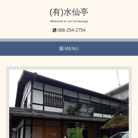
(有)水仙亭
Welcome to our homepage
086-254-2754
MENU