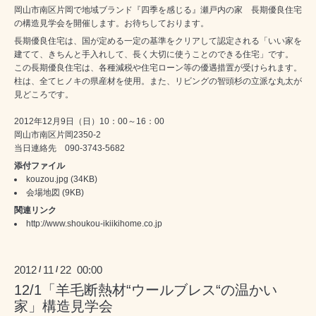
岡山市南区片岡で地域ブランド『四季を感じる』瀬戸内の家 長期優良住宅
の構造見学会を開催します。お待ちしております。
長期優良住宅は、国が定める一定の基準をクリアして認定される「いい家を
建てて、きちんと手入れして、長く大切に使うことのできる住宅」です。
この長期優良住宅は、各種減税や住宅ローン等の優遇措置が受けられます。
柱は、全てヒノキの県産材を使用。また、リビングの智頭杉の立派な丸太が
見どころです。
2012年12月9日（日）10：00～16：00
岡山市南区片岡2350-2
当日連絡先 090-3743-5682
添付ファイル
kouzou.jpg
(34KB)
会場地図
(9KB)
関連リンク
http://www.shoukou-ikiikihome.co.jp
2012
11
22 00:00
/
/
12/1「羊毛断熱材“ウールブレス“の温かい
家」構造見学会