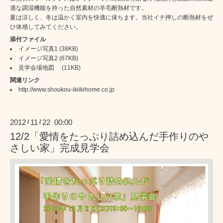
適な調湿機能を持った自然素材の羊毛断熱材です。
夏は涼しく、冬は温かく室内を快適に保ちます。当社イチ押しの断熱材をぜ
ひ体感してみてください。
添付ファイル
イメージ写真1
(38KB)
イメージ写真2
(67KB)
見学会場地図
(11KB)
関連リンク
http://www.shoukou-ikiikihome.co.jp
2012
11
22 00:00
/
/
12/2「愛情をたっぷり詰め込んだ手作りのや
さしい家」完成見学会