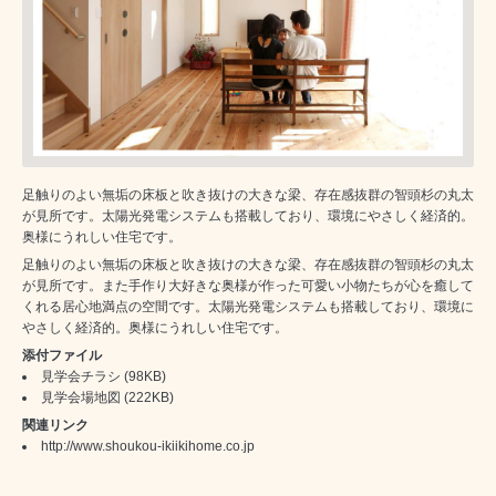
足触りのよい無垢の床板と吹き抜けの大きな梁、存在感抜群の智頭杉の丸太
が見所です。太陽光発電システムも搭載しており、環境にやさしく経済的。
奥様にうれしい住宅です。
足触りのよい無垢の床板と吹き抜けの大きな梁、存在感抜群の智頭杉の丸太
が見所です。また手作り大好きな奥様が作った可愛い小物たちが心を癒して
くれる居心地満点の空間です。太陽光発電システムも搭載しており、環境に
やさしく経済的。奥様にうれしい住宅です。
添付ファイル
見学会チラシ
(98KB)
見学会場地図
(222KB)
関連リンク
http://www.shoukou-ikiikihome.co.jp