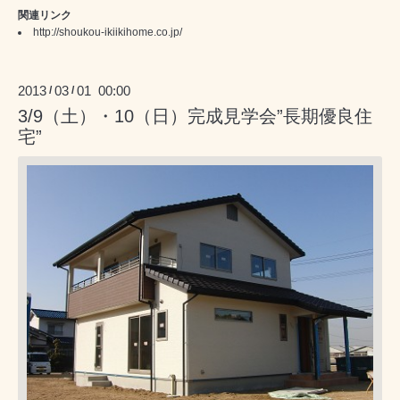
関連リンク
http://shoukou-ikiikihome.co.jp/
2013
03
01 00:00
/
/
3/9（土）・10（日）完成見学会”長期優良住
宅”