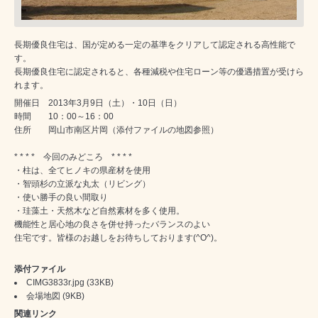
長期優良住宅は、国が定める一定の基準をクリアして認定される高性能で
す。
長期優良住宅に認定されると、各種減税や住宅ローン等の優遇措置が受けら
れます。
開催日 2013年3月9日（土）・10日（日）
時間 10：00～16：00
住所 岡山市南区片岡（添付ファイルの地図参照）
* * * * 今回のみどころ * * * *
・柱は、全てヒノキの県産材を使用
・智頭杉の立派な丸太（リビング）
・使い勝手の良い間取り
・珪藻土・天然木など自然素材を多く使用。
機能性と居心地の良さを併せ持ったバランスのよい
住宅です。皆様のお越しをお待ちしております(^O^)。
添付ファイル
CIMG3833r.jpg
(33KB)
会場地図
(9KB)
関連リンク