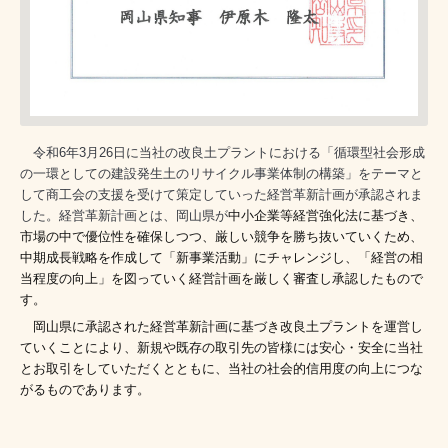
令和6年3月26日に当社の改良土プラントにおける「循環型社会形成
の一環としての建設発生土のリサイクル事業体制の構築」をテーマと
して
商工会の支援を受けて策定していった経営革新計画が承認されま
した。経営革新計画とは、岡山県が
中小企業等経営強化法に基づき、
市場の中で優位性を確保しつつ、厳しい競争を勝ち抜いていくため、
中期成長戦略を作成して「新事業活動」にチャレンジし、「経営の相
当程度の向上」を図っていく経営計画を厳しく審査し承認したもので
す。
岡山県に承認された経営革新計画に基づき改良土プラントを運営し
ていくことにより、新規や既存の取引先の皆様には安心・安全に当社
とお取引をしていただくとともに、当社の社会的信用度の向上につな
がるものであります。