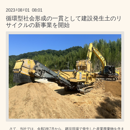
2023
08
01 08:01
/
/
循環型社会形成の一貫として建設発生土のリ
サイクルの新事業を開始
さて、当社では、令和
5
年
7
月から、建設現場で発生した産業廃棄物を含ま