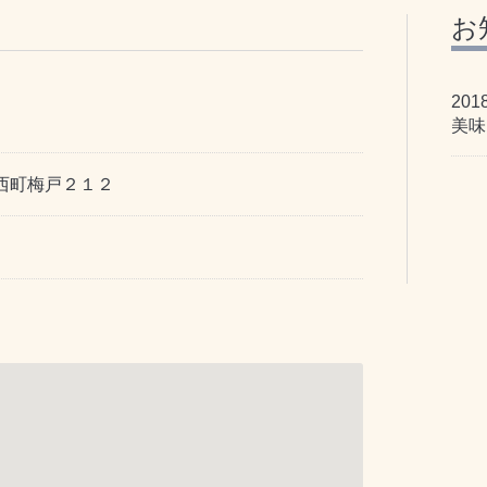
お
201
美味
西町梅戸２１２