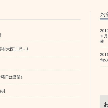
お
201
所
６月
催
村大西1115－1
201
旬の
水曜日は営業）
義樹