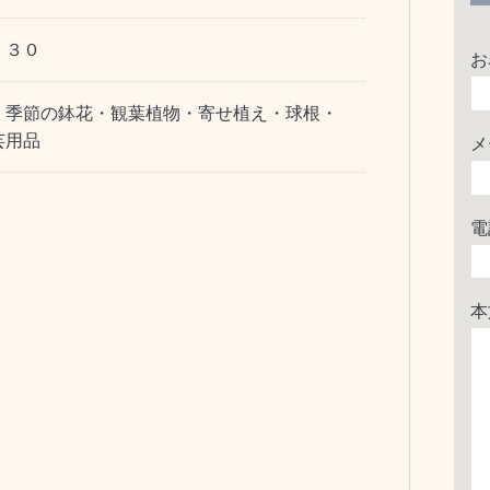
：３０
お
・季節の鉢花・観葉植物・寄せ植え・球根・
芸用品
メ
電
本