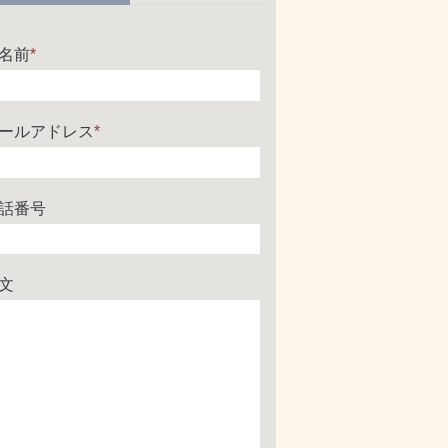
名前
*
ールアドレス
*
話番号
文