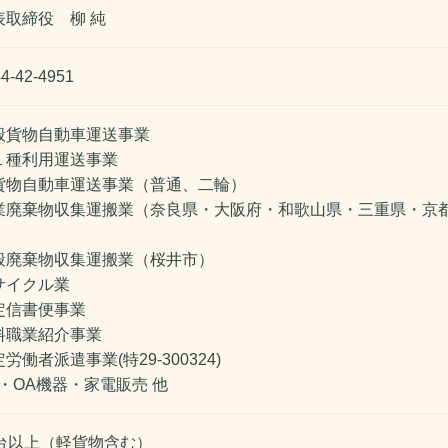
表取締役 柳 純
4-42-4951
般貨物自動車運送事業
１種利用運送事業
貨物自動車運送事業（普通、二輪）
業廃棄物収集運搬業（奈良県・大阪府・和歌山県・三重県・京
）
般廃棄物収集運搬業（桜井市）
サイクル業
定信書便事業
料職業紹介事業
労働者派遣事業(特29-300324)
C・OA機器・家電販売 他
2台以上（軽貨物含む）