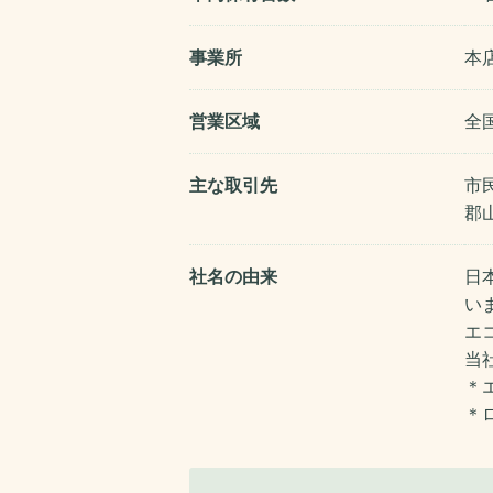
事業所
本
営業区域
全
主な取引先
市
郡
社名の由来
日
い
エ
当
＊
＊