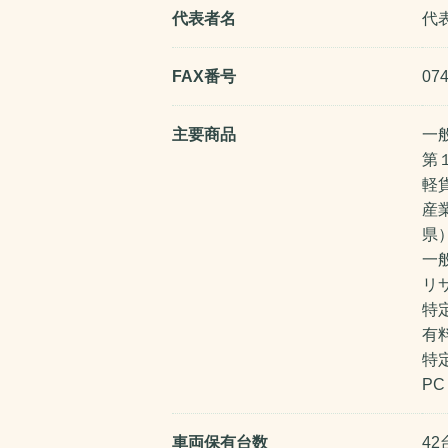
代表者名
代
FAX番号
074
主要商品
一
第
軽
産
県
一
リ
特
有
特定
P
車両保有台数
4