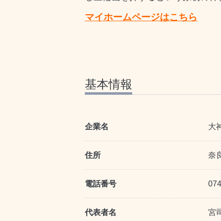
マイホームページはこちら
基本情報
企業名
大
住所
奈
電話番号
074
代表者名
宮