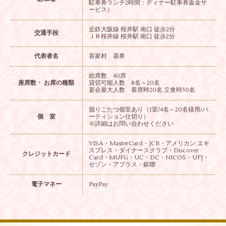
駐車券ランチ2時間：ディナー駐車券返金サ
ービス）
近鉄大阪線 桜井駅 南口 徒歩2分
交通手段
ＪＲ桜井線 桜井駅 南口 徒歩2分
代表者名
喜家村 基希
総席数 40席
座席数・ お席の種類
貸切可能人数 8名～20名
宴会最大人数 着席時20名 立食時50名
掘りごたつ個室あり（1室/4名～20名様用/パ
個 室
ーティション仕切り）
※詳細はお問い合わせください
VISA・MasterCard・JCB・アメリカン エキ
スプレス・ダイナースクラブ・Discover
クレジットカード
Card・MUFG・UC・DC・NICOS・UFJ・
セゾン・アプラス・銀聯
電子マネー
PayPay