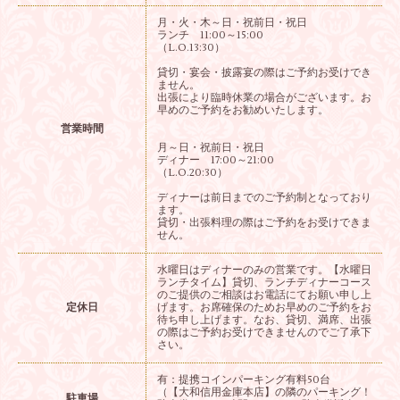
月・火・木～日・祝前日・祝日
ランチ 11:00～15:00
（L.O.13:30）
貸切・宴会・披露宴の際はご予約お受けでき
ません。
出張により臨時休業の場合がございます。お
早めのご予約をお勧めいたします。
営業時間
月～日・祝前日・祝日
ディナー 17:00～21:00
（L.O.20:30）
ディナーは前日までのご予約制となっており
ます。
貸切・出張料理の際はご予約をお受けできま
せん。
水曜日はディナーのみの営業です。【水曜日
ランチタイム】貸切、ランチディナーコース
のご提供のご相談はお電話にてお願い申し上
定休日
げます。お席確保のためお早めのご予約をお
待ち申し上げます。なお、貸切、満席、出張
の際はご予約お受けできませんのでご了承下
さい。
有：提携コインパーキング有料50台
（【大和信用金庫本店】の隣のパーキング！
駐車場