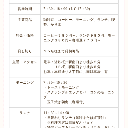
営業時間
7：30～18：00（L.O.17：30）
主要商品
珈琲豆、コーヒー、モーニング、ランチ、喫
茶、かき氷
料金・価格
コーヒー３８０円～、ランチ９８０円、モー
ニング３８０円～珈琲豆７７０円～
貸し切り
２５名様まで貸切可能
交通・アクセス
電車：近鉄桜井駅南口より徒歩５分
ＪＲ桜井駅南口より徒歩５分
お車：本町通り３丁目に共同駐車場 有
モーニング
7：30～10：30
・トーストモーニング
・スクランブルエッグとベーコンのモーニン
グ
・玉子焼き朝食（珈琲付）
ランチ
11：30～14：00
・日替わりランチ（珈琲または紅茶付）
※料理内容は毎日変わります
・特製ビーフカレーランチ（サラダ、ドリン