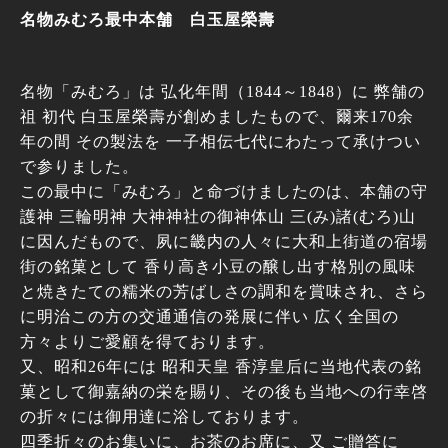
名物みむろ最中本舗 白玉屋榮壽
名物「みむろ」は 弘化年間（1844～1848）に 弊舗の
祖 初代 白玉屋榮壽が創めましたもので、爾来170余
年の間 その製法を 一子相伝七代にわたって承けつい
で参りました。
この最中に「みむろ」と命づけましたのは、本舗の守
護神 三輪明神 大神神社の御神体山 三(み)諸(むろ)山
に因んだもので、夙に畿内の人々に大和上街道の宿場
街の銘菓として 香り高き小豆の醸し出す格別の風味
と焼きたての糯米の芳ばしさの調和を賞味され、さら
に明治この方の交通通信の発展に伴い 広く全国の
方々よりご愛顧を得ております。
又、昭和26年には 昭和天皇 香淳皇后に当地代表の銘
菓として御嘉納の栄を賜り、その後も当地への行幸啓
の折々には御用達に浴しております。
四季折々のお集いに、お茶のお席に、又 ご贈答に