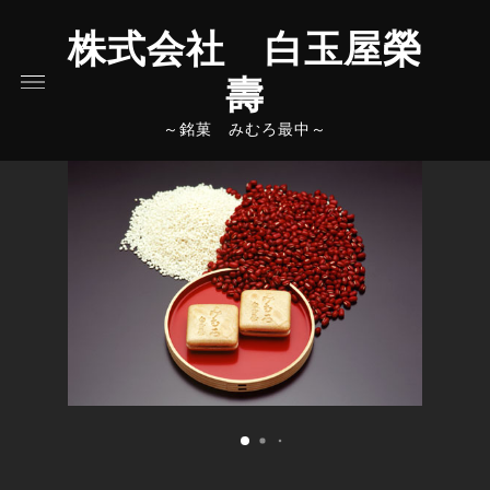
株式会社 白玉屋榮
壽
～銘菓 みむろ最中～