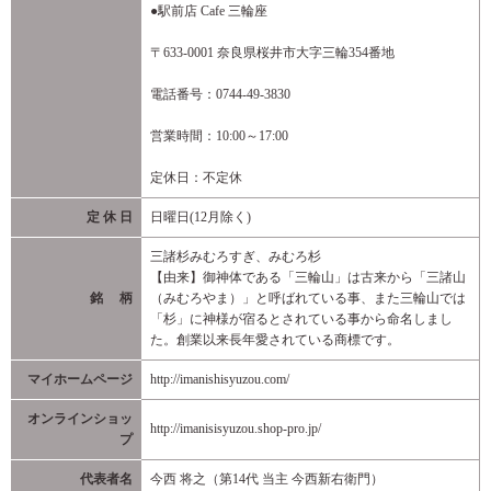
●駅前店 Cafe 三輪座
〒633-0001 奈良県桜井市大字三輪354番地
電話番号：0744-49-3830
営業時間：10:00～17:00
定休日：不定休
定 休 日
日曜日(12月除く)
三諸杉みむろすぎ、みむろ杉
【由来】御神体である「三輪山」は古来から「三諸山
銘 柄
（みむろやま）」と呼ばれている事、また三輪山では
「杉」に神様が宿るとされている事から命名しまし
た。創業以来長年愛されている商標です。
マイホームページ
http://imanishisyuzou.com/
オンラインショッ
http://imanisisyuzou.shop-pro.jp/
プ
代表者名
今西 将之（第14代 当主 今西新右衛門）