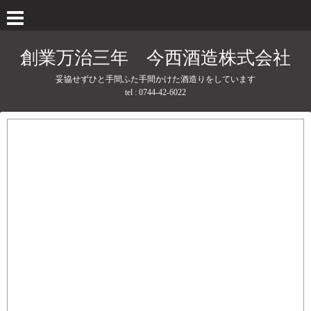
創業万治三年 今西酒造株式会社
妥協せずひと手間ふた手間かけた酒造りをしています
tel : 0744-42-6022