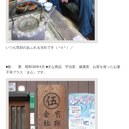
いつも笑顔のあふれる当社です（＾o＾）／
■創 業 昭和38年4月 ■主な商品 宇治茶、健康茶、お茶を使ったお菓
子等プラス「ま心」です。