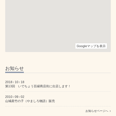
お知らせ
2018
10
18
/
/
第13回 いでちょう百縁商店街に出店します！
2010
09
02
/
/
山城産竹の子（やましろ物語）販売
お知らせページへ