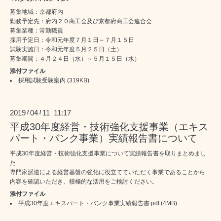
募集地域：京都府内
勤務予定先：府内２０商工会及び京都府商工会連合会
募集業種：常勤職員
採用予定日：令和元年度７月１日～７月１５日
試験実施日：令和元年度５月２５日（土）
募集期間：４月２４日（水）～５月１５日（水）
添付ファイル
採用試験受験案内
(319KB)
2019
04
11 11:17
/
/
平成30年度経営・技術強化支援事業（エキス
パート・バンク事業）実績報告書について
平成30年度経営・技術強化支援事業について実績報告書を取りまとめまし
た
専門家派遣による経営基盤の強化に役立てていただく事業であることから
内容を確認いただき、積極的な活用をご検討ください。
添付ファイル
平成30年度エキスパート・バンク事業実績報告書.pdf
(4MB)