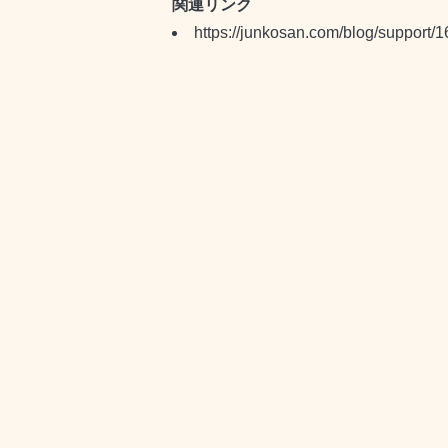
関連リンク
https://junkosan.com/blog/support/1