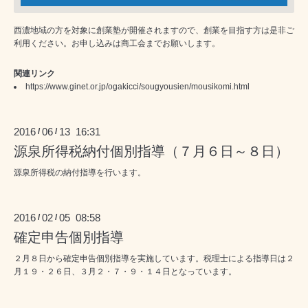
西濃地域の方を対象に創業塾が開催されますので、創業を目指す方は是非ご
利用ください。お申し込みは商工会までお願いします。
関連リンク
https://www.ginet.or.jp/ogakicci/sougyousien/mousikomi.html
2016
06
13 16:31
/
/
源泉所得税納付個別指導（７月６日～８日）
源泉所得税の納付指導を行います。
2016
02
05 08:58
/
/
確定申告個別指導
２月８日から確定申告個別指導を実施しています。税理士による指導日は２
月１９・２６日、３月２・７・９・１４日となっています。