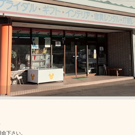
、
用命下さい。