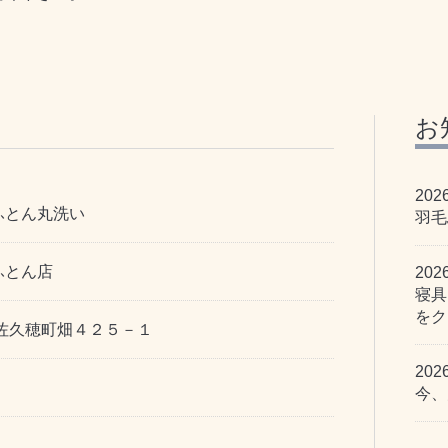
お
202
ふとん丸洗い
羽毛
ふとん店
202
寝具
をク
佐久穂町畑４２５－１
202
今、