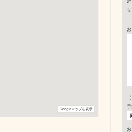
近
せ
お
【
予
お