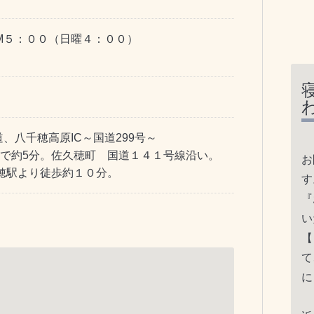
M５：００（日曜４：００）
、八千穂高原IC～国道299号～
車で約5分。佐久穂町 国道１４１号線沿い。
お
穂駅より徒歩約１０分。
す
『
い
【
て