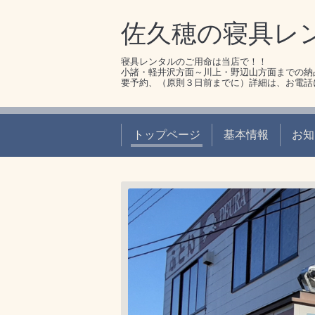
佐久穂の寝具レ
寝具レンタルのご用命は当店で！！
小諸・軽井沢方面～川上・野辺山方面までの納
要予約、（原則３日前までに）詳細は、お電話
トップページ
基本情報
お知