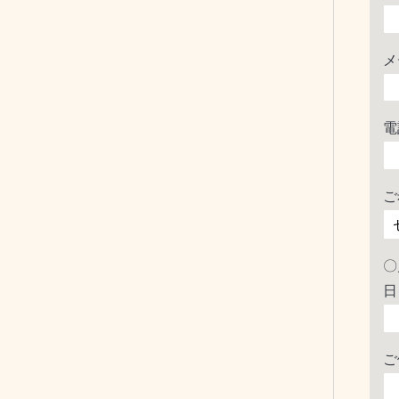
メ
電
ご
〇
日
ご