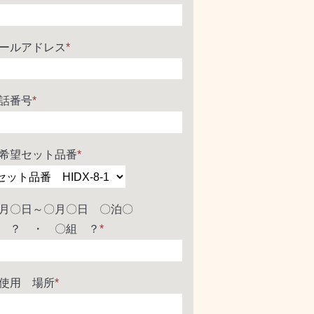
ールアドレス
*
話番号
*
希望セット品番
*
月〇日～〇月〇日 〇泊〇
 ？ ・ 〇組 ？
*
使用 場所
*