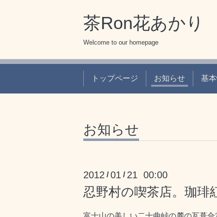
茶Ron花あかり
Welcome to our homepage
トップページ
お知らせ
基本
お知らせ
2012
01
21 00:00
/
/
忍野村の喫茶店。珈琲
富士山の美しい二十曲峠の麓の瓦葺合