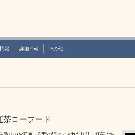
情報
詳細情報
その他
紅茶ローフード
掌造りのお部屋、忍野の清水で淹れた珈琲・紅茶でお