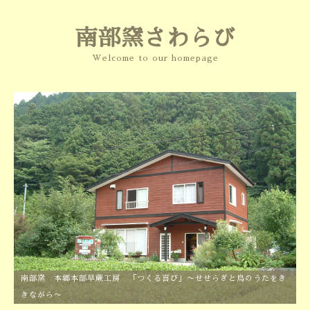
南部窯さわらび
Welcome to our homepage
南部窯 本郷本部早蕨工房 「つくる喜び」〜せせらぎと鳥のうたをき
きながら〜