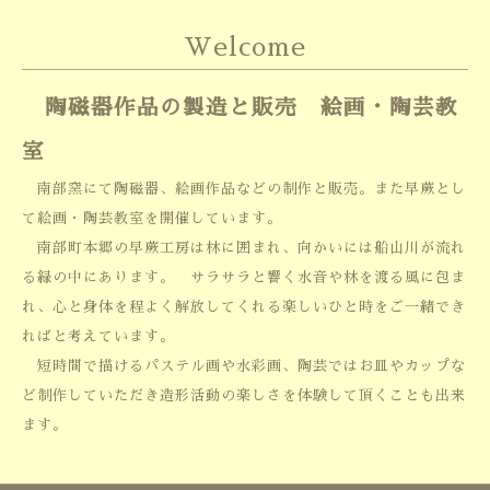
Welcome
陶磁器作品の製造と販売 絵画・陶芸教
室
南部窯にて陶磁器、絵画作品などの制作と販売。また早蕨とし
て絵画・陶芸教室を開催しています。
南部町本郷の早蕨工房は林に囲まれ、向かいには船山川が流れ
る緑の中にあります。 サラサラと響く水音や林を渡る風に包ま
れ、心と身体を程よく解放してくれる楽しいひと時をご一緒でき
ればと考えています。
短時間で描けるパステル画や水彩画、陶芸ではお皿やカップな
ど制作していただき造形活動の楽しさを体験して頂くことも出来
ます。