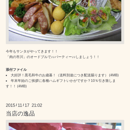
今年もサンタがやってきます！！
「肉の市川」のオードブルで♪♪パーティー♪♪しましょう！！
添付ファイル
大好評！黒毛和牛のお歳暮！（送料別途につき配送賜ります）
(4MB)
年末年始のご挨拶に各種ハムギフトいかがですか？10％引き致しま
す！！
(4MB)
2015
11
17 21:02
/
/
当店の逸品