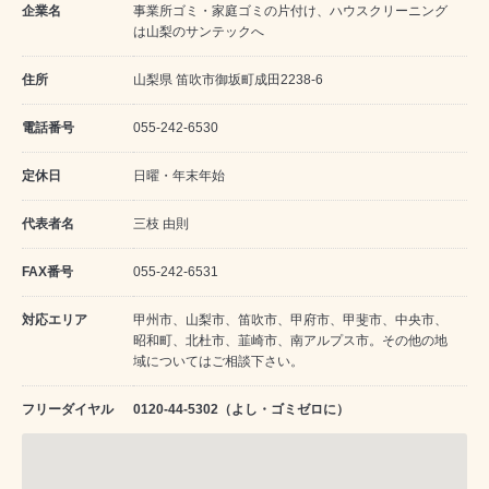
企業名
事業所ゴミ・家庭ゴミの片付け、ハウスクリーニング
は山梨のサンテックへ
住所
山梨県 笛吹市御坂町成田2238-6
電話番号
055-242-6530
定休日
日曜・年末年始
代表者名
三枝 由則
FAX番号
055-242-6531
対応エリア
甲州市、山梨市、笛吹市、甲府市、甲斐市、中央市、
昭和町、北杜市、韮崎市、南アルプス市。その他の地
域についてはご相談下さい。
フリーダイヤル
0120-44-5302（よし・ゴミゼロに）