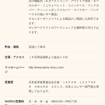
③小物販売（ギターストラップ・アウトドア用具・キー
ホルダー・ミニウォーレット・コインケース・ブックカ
バー・ティッシュボックスカバー・コースター・ペンケ
ースその他レザー製品）
※セミオーダーメイドによる製品のご相談にも対応でき
ます。
※レザークラフトのワークショップも随時受け付けてお
ります。
料金・価格
店頭にて表示
交通・アクセス
ＪＲ石和温泉駅より徒歩１０分
マイホームペー
http://www.atorie-shou.com/
ジ
受賞歴
日本皮革産業連合会主催「ＪＡＰＡＮ ＬＥＡＴＨＥ
Ｒ ＡＷＡＲＤ ２０１３」日本エコレザー部門賞を受
賞しております。
SHOPの営業時
月・水・木・金 AM10:00～PM17:30