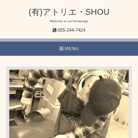
(有)アトリエ・SHOU
Welcome to our homepage
055-244-7424
MENU