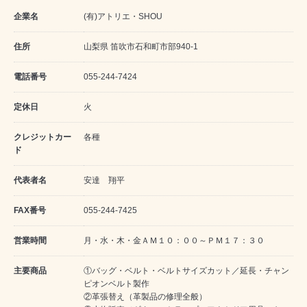
企業名
(有)アトリエ・SHOU
住所
山梨県 笛吹市石和町市部940-1
電話番号
055-244-7424
定休日
火
クレジットカー
各種
ド
代表者名
安達 翔平
FAX番号
055-244-7425
営業時間
月・水・木・金ＡＭ１０：００～ＰＭ１７：３０
主要商品
①バッグ・ベルト・ベルトサイズカット／延長・チャン
ピオンベルト製作
②革張替え（革製品の修理全般）