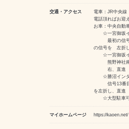
交通・アクセス
電車：JR中央線
電話頂ればお迎
お車：中央自動
☆一宮御坂イ
最初の信号を
の信号を 左折
☆一宮御坂イ
熊野神社南の信
右、直進
☆勝沼インタ
信号13番目
を左折し、
☆大型駐車
マイホームページ
https://kaoen.net/