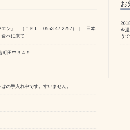
お
201
ン』 （ＴＥＬ：0553-47-2257）｜ 日本
今週
を食べに来て！
うで
宮町田中３４９
冬はの手入れ中です。すいません。