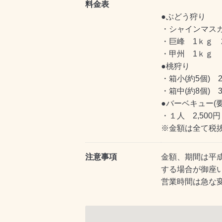
料金表
●ぶどう狩り
・シャインマスカッ
・巨峰 1ｋｇ 2
・甲州 1ｋｇ 8
●桃狩り
・箱小(約5個) 2
・箱中(約8個) 3
●バーベキュー(要
・１人 2,500円
※金額は全て税
注意事項
金額、期間は平成
する場合が御座
営業時間は急な