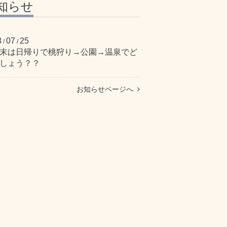
知らせ
8
07
25
/
/
末は日帰りで桃狩り→公園→温泉でど
しょう？？
お知らせページへ