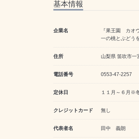
基本情報
企業名
『果王園 カオウエ
一の桃とぶどう
住所
山梨県 笛吹市一
電話番号
0553-47-2257
定休日
１１月～６月※
クレジットカード
無し
代表者名
田中 義朗