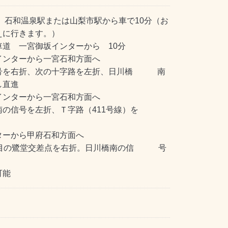
 石和温泉駅または山梨市駅から車で10分（お
えに行きます。）
車道 一宮御坂インターから 10分
ンターから一宮石和方面へ
右折、次の十字路を左折、日川橋 南
し直進
ンターから一宮石和方面へ
号を左折、Ｔ字路（411号線）を
ーから甲府石和方面へ
の鷺堂交差点を右折。日川橋南の信 号
直進
可能