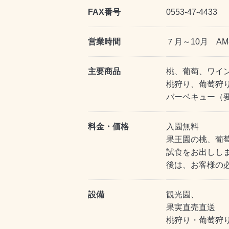
FAX番号
0553-47-4433
営業時間
７月～10月 A
主要商品
桃、葡萄、ワイ
桃狩り、葡萄狩
バーベキュー（
料金・価格
入園無料
果王園の桃、葡
試食をお出しし
後は、お客様の
設備
観光園、
果実直売直送
桃狩り・葡萄狩