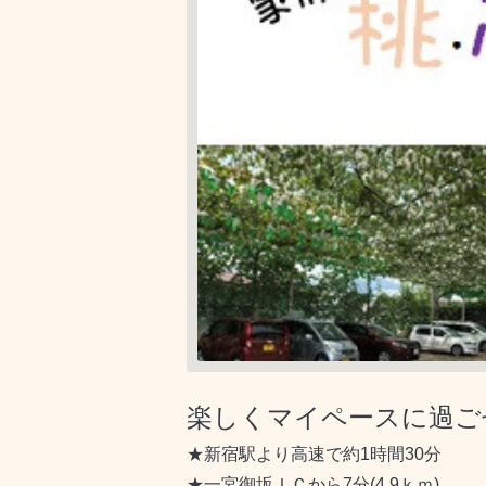
楽しくマイペースに過ご
★新宿駅より高速で約1時間30分
★一宮御坂ＩＣから7分(4.9ｋｍ)