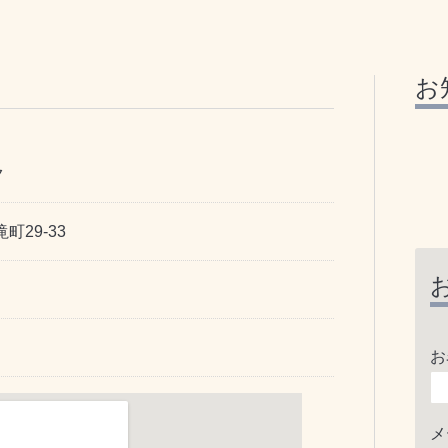
お
ク
町29-33
お
メ