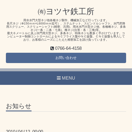
㈲ヨツヤ鉄工所
用水水門大型ネジ他各種ネジ製作、機械加工など行っています。
長尺ネジ（Ф150ｍｍ×L6000ｍｍ迄可）、ステムナット、スピンドルシャフト、水門昇降
用スクリュー、スクリューシャフト(精密、汎用)、用水水門大型ネジ他、各種雌ネジ、多条
ネジ(一条・二条・七条)、種ネジ(台形・各・三角)等。
最大６メートルに及ぶ水門用大型ネジ、多条ネジ、特殊ネジも数多く手がけています。コ
ンピューター制御コントロールによるＮＣフライス盤やＮＣ旋盤、ＣＮＣ旋盤も導入して
おり、お客様のニーズにこたえた精密加工を請け負っています。
0766-64-4158
お問い合わせ
MENU
お知らせ
2010
04
12 00:00
/
/