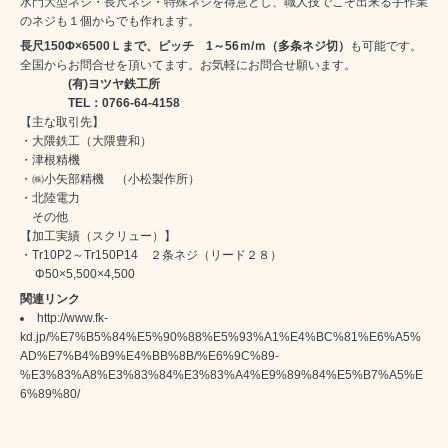
水門大型ネジ・長尺ネジ・特殊ネジを得意とし、職人技でこそ出来る手作業
のネジも１個からでも作れます。
長尺150Φ×6500Ｌまで、ピッチ 1～56ｍ/ｍ（多条ネジ切）
も可能です。
全国からお問合せを頂いてます。お気軽にお問合せ願います。
(有)ヨツヤ鉄工所
TEL：0766-64-4158
【主な取引先】
・大隈鉄工（大隈豊和）
・津根精機
・㈱小矢部精機 （小松製作所）
・北陸電力
その他
【加工実績（スクリュー）】
・Tr10P2～Tr150P14 ２条ネジ（リード２８）
Φ50×5,500×4,500
関連リンク
http://www.fk-
kd.jp/%E7%B5%84%E5%90%88%E5%93%A1%E4%BC%81%E6%A5%
AD%E7%B4%B9%E4%BB%8B/%E6%9C%89-
%E3%83%A8%E3%83%84%E3%83%A4%E9%89%84%E5%B7%A5%E
6%89%80/