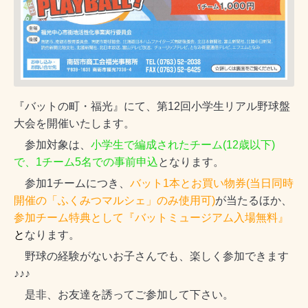
『バットの町・福光』にて、第
12
回小学生リアル野球盤
大会を開催いたします。
参加対象は、
小学生で編成されたチーム
(12
歳以下
)
で、
1
チーム
5
名での事前申込
となります。
参加
1
チームにつき、
バット
1
本とお買い物券
(
当日同時
開催の「ふくみつマルシェ」のみ使用可
)
が当たるほか、
参加チーム特典として『バットミュージアム入場無料』
と
なります。
野球の経験がないお子さんでも、楽しく参加できます
♪♪♪
是非、お友達を誘ってご参加して下さい。