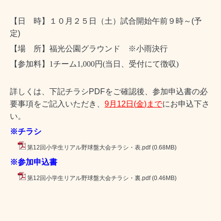
【日 時】１０月２５日（土）試合開始午前９時～
(
予
定
)
【場 所】福光公園グラウンド ※小雨決行
【参加料】
1
チーム
1,000
円
(
当日、受付にて徴収
)
詳しくは、下記チラシ
PDF
をご確認後、参加申込書の必
要事項をご記入いただき、
9
月
12
日
(
金
)
まで
にお申込下さ
い。
※チラシ
第12回小学生リアル野球盤大会チラシ・表.pdf
(0.68MB)
※参加申込書
第12回小学生リアル野球盤大会チラシ・裏.pdf
(0.46MB)