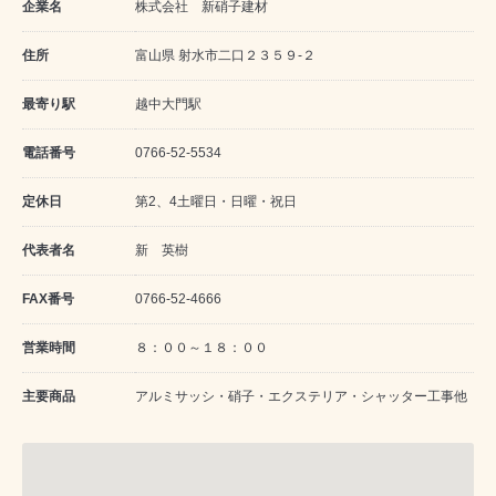
企業名
株式会社 新硝子建材
住所
富山県 射水市二口２３５９-２
最寄り駅
越中大門駅
電話番号
0766-52-5534
定休日
第2、4土曜日・日曜・祝日
代表者名
新 英樹
FAX番号
0766-52-4666
営業時間
８：００～１８：００
主要商品
アルミサッシ・硝子・エクステリア・シャッター工事他