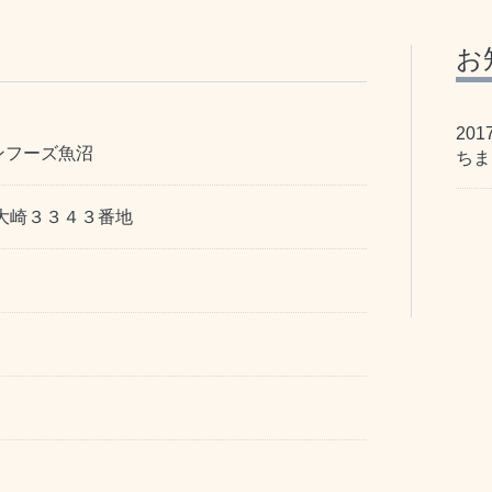
お
201
ンフーズ魚沼
ちま
大崎３３４３番地