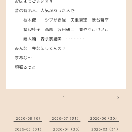
おはようございます
昔の有名人、人気があった人で
桜木健一 シブがき隊 天地真理 渋谷哲平
渡辺桂子 森恵 沢田研二 春やすこけいこ
嶋大輔 森永奈緒美 …………
みんな 今なにしてんの？
まあな～
頑張ろっと
1
2026-08（6）
2026-07（31）
2026-06（30）
2026-05（31）
2026-04（30）
2026-03（31）