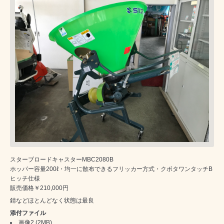
スターブロードキャスターMBC2080B
ホッパー容量200ℓ・均一に散布できるフリッカー方式・クボタワンタッチB
ヒッチ仕様
販売価格￥210,000円
錆などほとんどなく状態は最良
添付ファイル
画像2
(2MB)