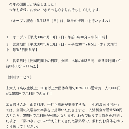
今年の開園日が決定しました！
今年も皆様にお会いできるのを心よりお待ちしております。
《オープン記念：5月13日（日）は、豚汁の振舞いを行います♪♪》
１．オープン【平成30年5月13日（日）午前8時30分～午前11時】
２．営業期間【平成30年5月13日（日）～平成30年7月5日（木）の期間
中、毎週3日間営業】
３．営業日時【開園期間中の日曜、火曜、木曜の週3日間。※営業時間：午
前8時30分～11時迄】
《割引サービス》
①大人（高校生以上）20名以上の団体利用で10%OFF♪通常お一人2,000円
が1,800円でご利用できます！
②日帰り入浴、山菜料理、手打ち蕎麦が堪能できる、「七福温泉 七福荘」
では、当園の入場券の半券をご提示いただきますと、入浴料金が通常500円
のところ、300円でご利用が可能となります。わらび採りで大自然を満喫し
た後は、「薬の水」といい伝えられてきた七福温泉で、疲れたお身体をゆっ
くり癒してください♪