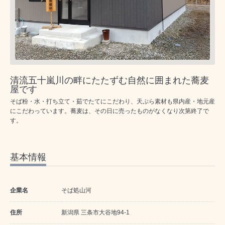
清流五十嵐川の畔にたたずむ自然に囲まれた蕎麦
屋です
そば粉・水・打ち立て・茹でたてにこだわり、天ぷら素材も県内産・地元産
にこだわっています。蕎麦は、その日に売ったものがなくなり次第終了で
す。
基本情報
企業名
そば処山河
住所
新潟県 三条市大谷地94-1