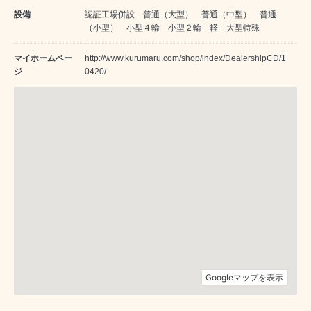
設備
認証工場併設 普通（大型） 普通（中型） 普通
（小型） 小型４輪 小型２輪 軽 大型特殊
マイホームペー
http://www.kurumaru.com/shop/index/DealershipCD/1
ジ
0420/