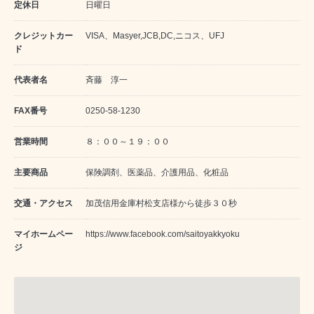
定休日
日曜日
クレジットカー
VISA、Masyer,JCB,DC,ニコス、UFJ
ド
代表者名
斉藤 淳一
FAX番号
0250-58-1230
営業時間
８：００～１９：００
主要商品
保険調剤、医薬品、介護用品、化粧品
交通・アクセス
加茂信用金庫村松支店様から徒歩３０秒
マイホームペー
https://www.facebook.com/saitoyakkyoku
ジ