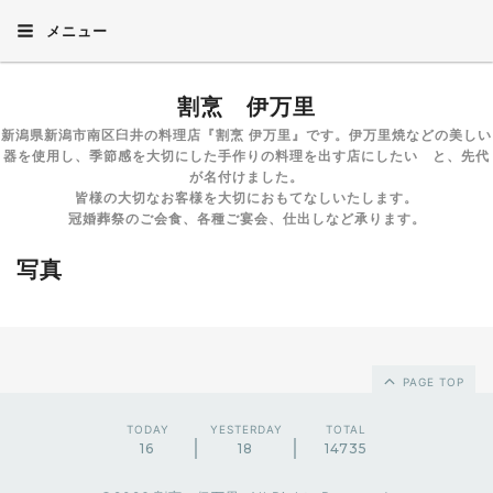
メニュー
割烹 伊万里
新潟県新潟市南区臼井の料理店『割烹 伊万里』です。伊万里焼などの美しい
器を使用し、季節感を大切にした手作りの料理を出す店にしたい と、先代
が名付けました。
皆様の大切なお客様を大切におもてなしいたします。
冠婚葬祭のご会食、各種ご宴会、仕出しなど承ります。
写真
PAGE TOP
TODAY
YESTERDAY
TOTAL
16
18
14735