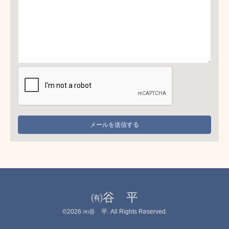
㈲谷 平
©2026
㈲谷 平
. All Rights Reserved.