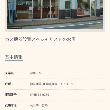
ガス機器設置スペシャリストのお店
基本情報
企業名
㈲谷 平
住所
神奈川県 真鶴町真鶴 ４５１−１
電話番号
0465-68-0279
代表者名
㈹谷平 賢治