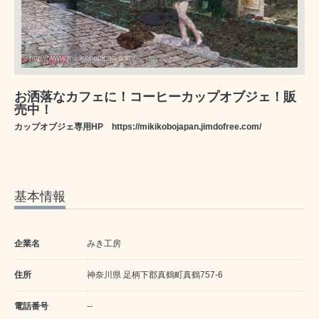
http://www.mikikobojapan.com/
お洒落なカフェに！コーヒーカップオブジェ！販
売中！
カップオブジェ専用HP
https://mikikobojapan.jimdofree.com/
基本情報
企業名
みき工房
住所
神奈川県 足柄下郡真鶴町真鶴757-6
電話番号
--