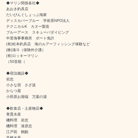
◆マリン関係各社◆
あおき釣具店
だいびんぐしょっぷ海家
ディスカバーブルー 学術系NPO法人
テクニカルK カヌー製造
ブルーアース スキューバダイビング
中里海事事務所 ボート免許
(有)松本釣具店 海のルアーフィッシング体験など
(株)湊斗（保険外介護）
(有)ロッキーマリン
（50音順（
◆宿泊施設◆
岩忠
小さな宿 さざ波
からつ屋
小田原お堀端 万葉の湯
◆飲食店・土産物店◆
青貫水産
磯料理 岩忠
磯料理 湊原忠
江戸前 鶴鮨
高橋水産