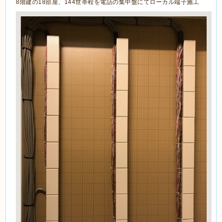
8階建の18部屋、144世帯程を電話の集中盤にてローカル端子施工