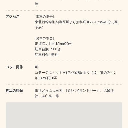
等
アクセス
[電車の場合]
東北新幹線那須塩原駅より無料送迎バスで約40分（要
予約）
[お車の場合]
那須ICより約15km/20分
駐車台数 : 500台
駐車料金 : 無料
ペット同伴
可
コテージにペット同伴宿泊施設あり（犬、猫のみ）1
泊1,050円/1匹
周辺の観光
那須どうぶつ王国、那須ハイランドパーク、温泉神
社、茶臼岳 等