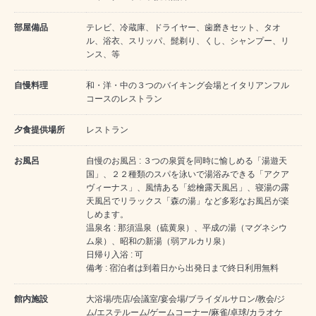
部屋備品
テレビ、冷蔵庫、ドライヤー、歯磨きセット、タオ
ル、浴衣、スリッパ、髭剃り、くし、シャンプー、リ
ンス、等
自慢料理
和・洋・中の３つのバイキング会場とイタリアンフル
コースのレストラン
夕食提供場所
レストラン
お風呂
自慢のお風呂 : ３つの泉質を同時に愉しめる「湯遊天
国」、２２種類のスパを泳いで湯浴みできる「アクア
ヴィーナス」、風情ある「総檜露天風呂」、寝湯の露
天風呂でリラックス「森の湯」など多彩なお風呂が楽
しめます。
温泉名 : 那須温泉（硫黄泉）、平成の湯（マグネシウ
ム泉）、昭和の新湯（弱アルカリ泉）
日帰り入浴 : 可
備考 : 宿泊者は到着日から出発日まで終日利用無料
館内施設
大浴場/売店/会議室/宴会場/ブライダルサロン/教会/ジ
ム/エステルーム/ゲームコーナー/麻雀/卓球/カラオケ