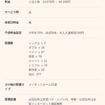
料金
１泊２食 12,075円 ～ 44,100円
サービス料
込
休前日料金
無
子供料金設定
小学生70%、幼児50&、大人入湯税別150円
部屋数
シングル ｘ 2
ダブル ｘ 26
ツイン ｘ 67
和室 ｘ 76
スイート ｘ 11
トリプル ｘ 70
和洋室 ｘ 25
合計 : 277
その他の部屋タ
メゾネットルーム31室
イプ
部屋設備
山荘以外は全室バス・トイレ付、本館・山荘以外は全
室インターネット接続無料