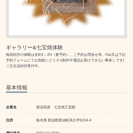
ギャラリー&七宝焼体験
毎回好評の体験は全約1～2H（要予約）。ご予約お問合せ等、Fax又は下記
予約フォームにてお気軽にどうぞ♪(制作中電話お受けできない事多しです)
ご注文品好評受付中。
基本情報
企業名
那須高原 七宝焼工芸館
住所
栃木県 那須郡那須町高久甲6334-4