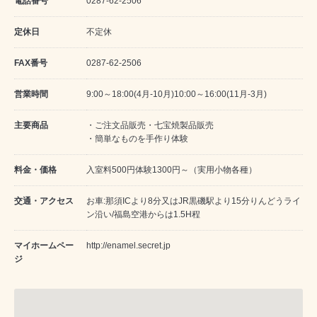
電話番号
0287-62-2506
定休日
不定休
FAX番号
0287-62-2506
営業時間
9:00～18:00(4月-10月)10:00～16:00(11月-3月)
主要商品
・ご注文品販売・七宝焼製品販売
・簡単なものを手作り体験
料金・価格
入室料500円体験1300円～（実用小物各種）
交通・アクセス
お車:那須ICより8分又はJR黒磯駅より15分りんどうライ
ン沿い/福島空港からは1.5H程
マイホームペー
http://enamel.secret.jp
ジ