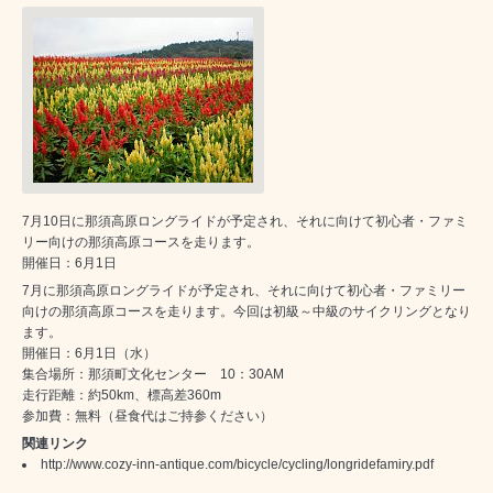
7月10日に那須高原ロングライドが予定され、それに向けて初心者・ファミ
リー向けの那須高原コースを走ります。
開催日：6月1日
7月に那須高原ロングライドが予定され、それに向けて初心者・ファミリー
向けの那須高原コースを走ります。今回は初級～中級のサイクリングとなり
ます。
開催日：6月1日（水）
集合場所：那須町文化センター 10：30AM
走行距離：約50km、標高差360m
参加費：無料（昼食代はご持参ください）
関連リンク
http://www.cozy-inn-antique.com/bicycle/cycling/longridefamiry.pdf