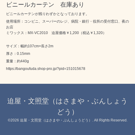
ビニールカーテン 在庫あり
ビニールカーテンが残りわずかとなっております。
使用場所：コンビニ、スーパーのレジ、病院・銀行・役所の受付窓口、夜の
お店
ミワックス：MX-VC2010 迫屋価格￥1,200（税込￥1,320）
サイズ：幅約107cm×長さ2m
厚さ：0.15mm
重量：約440g
https://bangoufuda.shop-pro.jp/?pid=151015678
迫屋・文照堂（はさまや・ぶんしょう
どう）
©2026
迫屋・文照堂（はさまや・ぶんしょうどう）
. All Rights Reserved.