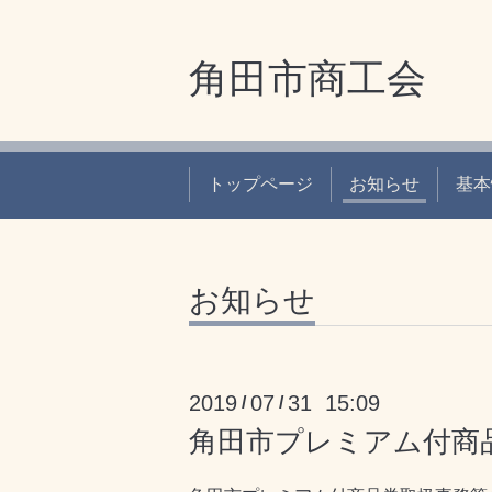
角田市商工会
トップページ
お知らせ
基本
お知らせ
2019
07
31 15:09
/
/
角田市プレミアム付商