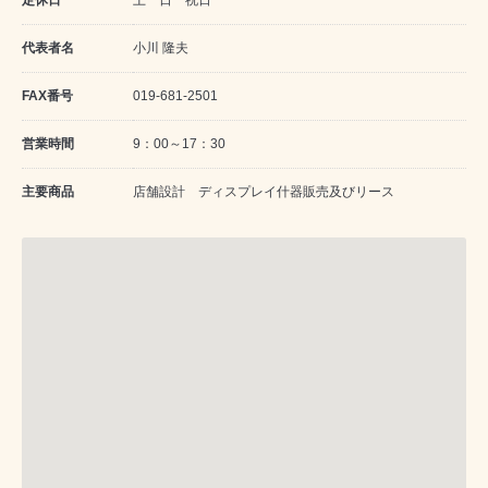
定休日
土 日 祝日
代表者名
小川 隆夫
FAX番号
019-681-2501
営業時間
9：00～17：30
主要商品
店舗設計 ディスプレイ什器販売及びリース