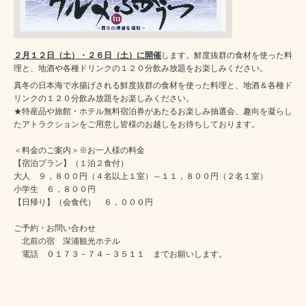
２月１２日（土）・２６日（土）に開催
します。鮮度抜群の食材を使った料
理と、地酒や各種ドリンクの１２０分飲み放題をお楽しみください。
真冬の日本海で水揚げされる鮮度抜群の食材を使った料理と、地酒＆各種ド
リンクの１２０分飲み放題をお楽しみください。
★特産品や旅館・ホテル無料宿泊券があたるお楽しみ抽選会、趣向を凝らし
たアトラクションをご用意し皆様のお越しをお待ちしております。
＜料金のご案内＞※お一人様の料金
【宿泊プラン】（１泊２食付）
大人 ９，８００円（４名以上１室）～１１，８００円（２名１室）
小学生 ６，８００円
【日帰り】（会食代） ６，０００円
ご予約・お問い合わせ
北前の宿 深浦観光ホテル
電話 ０１７３－７４－３５１１ までお願いします。