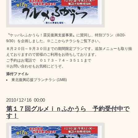
〝ケッパレふかうら！震災復興支援事業〟に賛同し、特別プラン（8/20-
9/30）を企画しました。※
ここから
チラシをご覧下さい。
８月２０日～９月３０日までの期間限定プランです。追加メニューも取り揃
えておりますので皆様のご利用をお待ちしております。
ご予約はお電話で ０１７３－７４－３５１１まで
※お問い合わせもお気軽にどうぞ。
添付ファイル
東北復興応援プランチラシ
(1MB)
2010
12
16 00:00
/
/
第１７回グルメｉｎふかうら 予約受付中で
す！