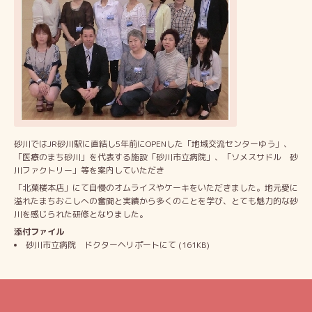
砂川ではJR砂川駅に直結し5年前にOPENした「地域交流センターゆう」、
「医療のまち砂川」を代表する施設「砂川市立病院」、「ソメスサドル 砂
川ファクトリー」等を案内していただき
「北菓楼本店」にて自慢のオムライスやケーキをいただきました。地元愛に
溢れたまちおこしへの奮闘と実績から多くのことを学び、とても魅力的な砂
川を感じられた研修となりました。
添付ファイル
砂川市立病院 ドクターヘリポートにて
(161KB)